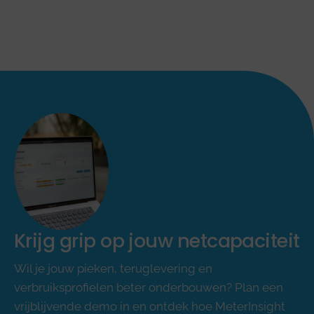
Krijg grip op jouw netcapaciteit
Wil je jouw pieken, teruglevering en
verbruiksprofielen beter onderbouwen? Plan een
vrijblijvende demo in en ontdek hoe MeterInsight