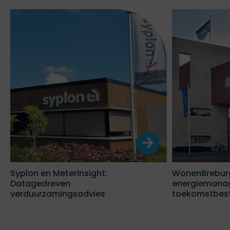
Syplon en MeterInsight:
WonenBreburg 
Datagedreven
energiemana
verduurzamingsadvies
toekomstbes