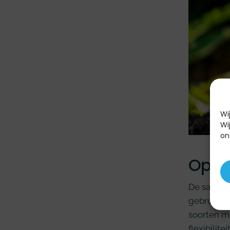
Wi
Wi
on
Oplos
De samenw
gebruiksv
soorten m
flexibilit