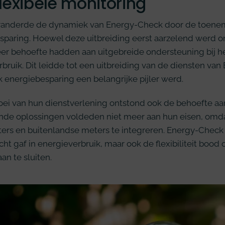
lexibele monitoring
eranderde de dynamiek van Energy-Check door de toenem
paring. Hoewel deze uitbreiding eerst aarzelend werd on
er behoefte hadden aan uitgebreide ondersteuning bij h
bruik. Dit leidde tot een uitbreiding van de diensten van
 energiebesparing een belangrijke pijler werd.
oei van hun dienstverlening ontstond ook de behoefte aa
nde oplossingen voldeden niet meer aan hun eisen, omdat
ers en buitenlandse meters te integreren. Energy-Check
icht gaf in energieverbruik, maar ook de flexibiliteit boo
an te sluiten.