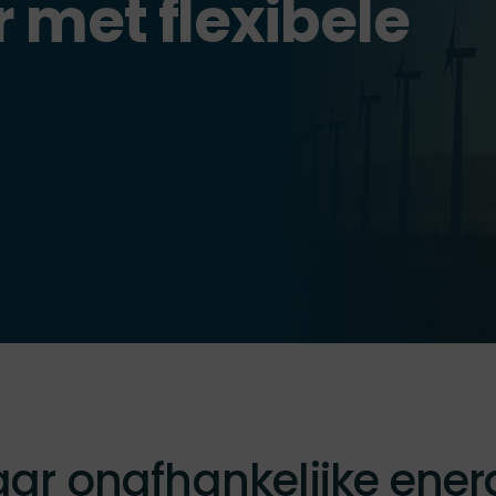
 met flexibele
aar onafhankelijke ener