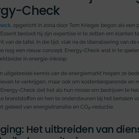
rgy-Check
heck
, opgericht in 2004 door Tom Krieger, begon als een p
j Essent besloot hij zijn expertise in te zetten om klante
t van de tafel. In die tijd, vlak na de liberalisering van d
e nog een nieuw concept. Energy-Check wist in te spelen 
rktleider in energie-inkoop.
n uitgebreide kennis van de energiemarkt helpen ze bedri
rieven te verkrijgen, maar ook om kostenbesparende en m
 Energy-Check ziet het als hun missie om bedrijven te he
le brandstoffen en hen te ondersteunen bij het behalen 
t gebied van energietransitie en CO₂-reductie.
ging: Het uitbreiden van die