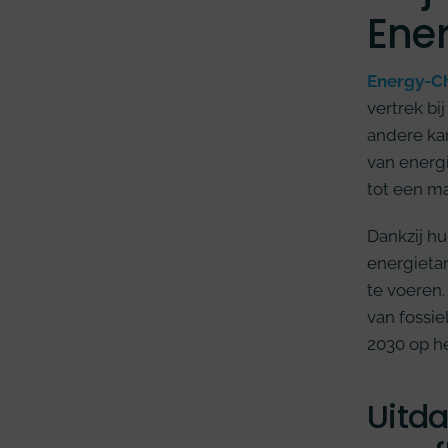
Ene
Energy-C
vertrek bi
andere kan
van energi
tot een ma
Dankzij hu
energieta
te voeren.
van fossie
2030 op he
Uitda