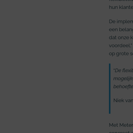
hun klante
De impleme
een belan
dat onze k
voordeel,
op grote s
“
De flexi
mogelijk
behoefte
Niek va
Met Meter