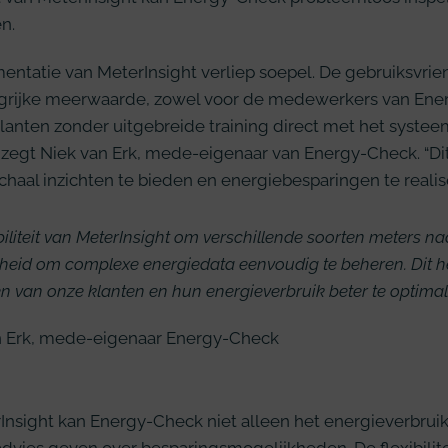
n.
ntatie van MeterInsight verliep soepel. De gebruiksvrien
grijke meerwaarde, zowel voor de medewerkers van Energ
lanten zonder uitgebreide training direct met het systee
” zegt Niek van Erk, mede-eigenaar van Energy-Check. “Di
chaal inzichten te bieden en energiebesparingen te realis
biliteit van MeterInsight om verschillende soorten meters na
heid om complexe energiedata eenvoudig te beheren. Dit he
n van onze klanten en hun energieverbruik beter te optimali
n Erk, mede-eigenaar Energy-Check
Insight kan Energy-Check niet alleen het energieverbrui