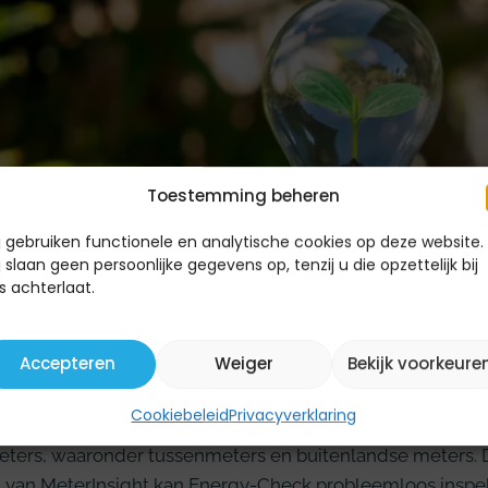
Toestemming beheren
j gebruiken functionele en analytische cookies op deze website.
j slaan geen persoonlijke gegevens op, tenzij u die opzettelijk bij
s achterlaat.
sing: Flexibiliteit en innovat
Accepteren
Weiger
Bekijk voorkeure
erking met MeterInsight bood Energy-Check precies wat
Cookiebeleid
Privacyverklaring
riendelijk energiemonitoringsysteem dat eenvoudig data
eters, waaronder tussenmeters en buitenlandse meters. D
eit van MeterInsight kan Energy-Check probleemloos insp