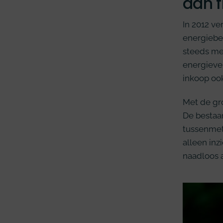
aan f
In 2012 v
energiebes
steeds me
energiever
inkoop ook
Met de gr
De bestaa
tussenmet
alleen inz
naadloos a