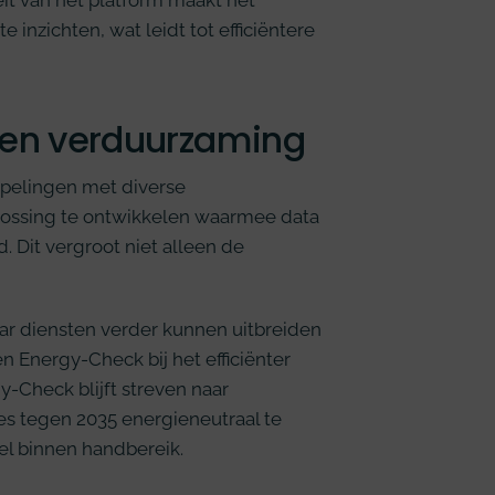
it van het platform maakt het
 inzichten, wat leidt tot efficiëntere
e en verduurzaming
ppelingen met diverse
lossing te ontwikkelen waarmee data
 Dit vergroot niet alleen de
r diensten verder kunnen uitbreiden
en Energy-Check bij het efficiënter
-Check blijft streven naar
es tegen 2035 energieneutraal te
oel binnen handbereik.