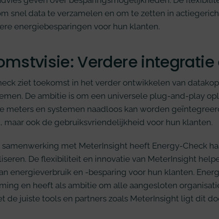
dvies geven over besparingsmogelijkheden. De flexibilite
m snel data te verzamelen en om te zetten in actiegerichte
tere energiebesparingen voor hun klanten.
mstvisie: Verdere integrati
eck ziet toekomst in het verder ontwikkelen van datako
emen. De ambitie is om een universele plug-and-play op
se meters en systemen naadloos kan worden geïntegreerd.
eit, maar ook de gebruiksvriendelijkheid voor hun klanten.
e samenwerking met MeterInsight heeft Energy-Check haa
iseren. De flexibiliteit en innovatie van MeterInsight help
n energieverbruik en -besparing voor hun klanten. Energy
ing en heeft als ambitie om alle aangesloten organisati
 de juiste tools en partners zoals MeterInsight ligt dit d