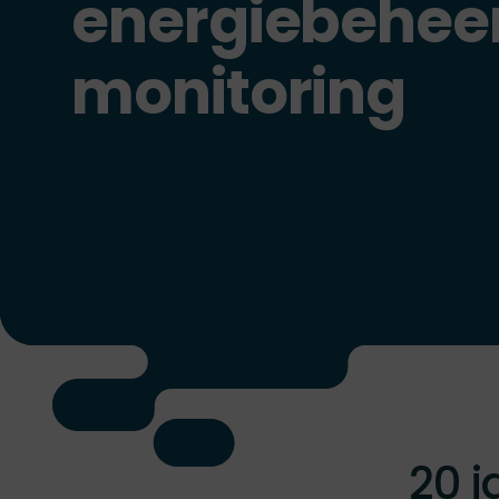
energiebeheer
monitoring
20 j