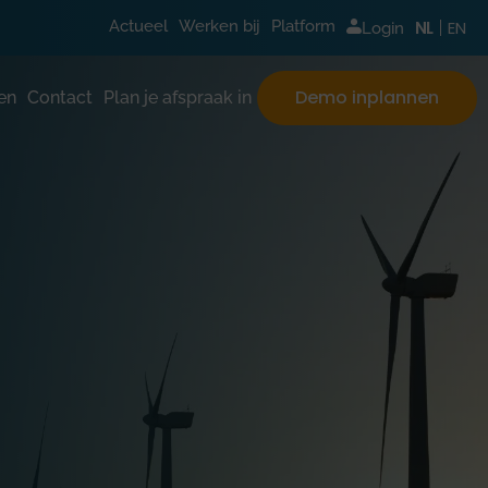
EN
Actueel
Werken bij
Platform
NL
Login
Demo inplannen
en
Contact
Plan je afspraak in