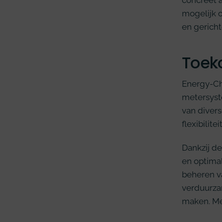
concreet a
mogelijk o
en gerich
Toeko
Energy-Ch
metersyst
van diver
flexibilit
Dankzij d
en optimal
beheren va
verduurzam
maken. Met