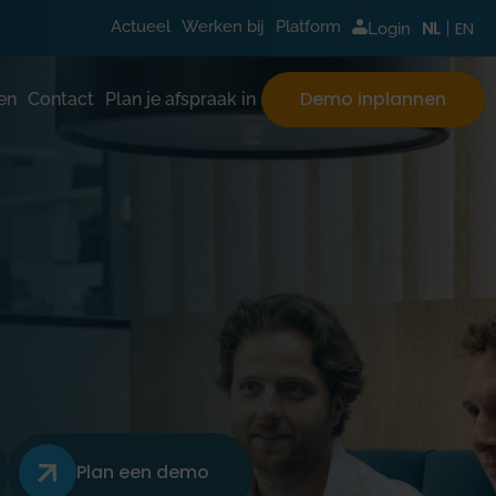
EN
Actueel
Werken bij
Platform
NL
Login
Demo inplannen
en
Contact
Plan je afspraak in
Plan een demo