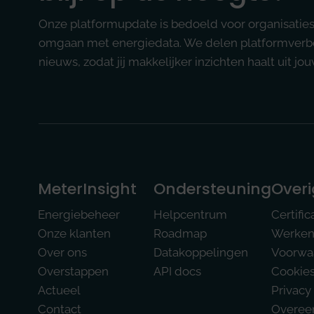
Onze platformupdate is bedoeld voor organisaties d
omgaan met energiedata. We delen platformverbe
nieuws, zodat jij makkelijker inzichten haalt uit jo
MeterInsight
Ondersteuning
Overi
Energiebeheer
Helpcentrum
Certific
Onze klanten
Roadmap
Werken 
Over ons
Datakoppelingen
Voorwa
Overstappen
API docs
Cookie
Actueel
Privacy
Contact
Overee