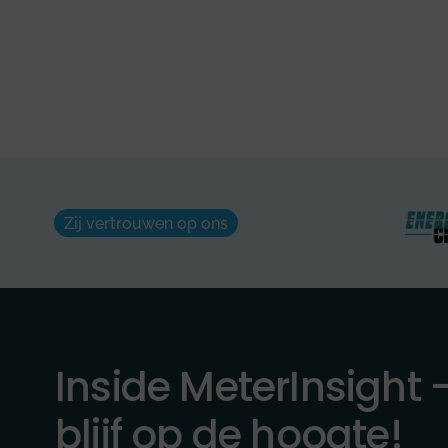
Zij vertrouwen op ons
Inside MeterInsight 
blijf op de hoogte!