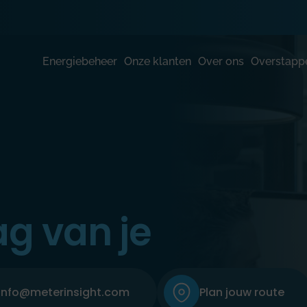
Energiebeheer
Onze klanten
Over ons
Overstapp
g van je
info@meterinsight.com
Plan jouw route