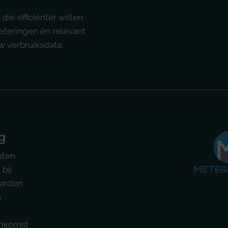
ie efficiënter willen
teringen én relevant
uw verbruiksdata.
g
aten
bij
arden
s
nkomst