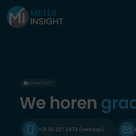
Ga
naar
de
inhoud
CONTACT
We horen
graa
+31 30 227 2473 (verkoop)