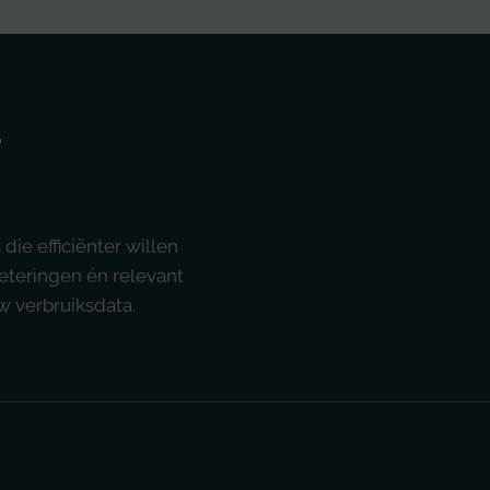
-
ie efficiënter willen
teringen én relevant
uw verbruiksdata.