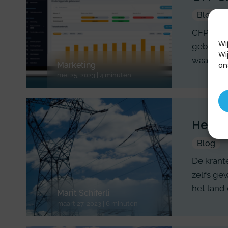
Blog
CFP Gree
Wi
gebouwen.
Wi
waardoo
Marketing
on
mei 25, 2023 | 4 minuten
Het el
Blog
De krant
zelfs ge
het land
Marit Schiferli
maart 27, 2023 | 6 minuten