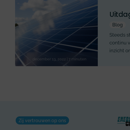
Uitda
Blog
Steeds s
continu v
inzicht 
december 13, 2022 | 7 minuten
Zij vertrouwen op ons