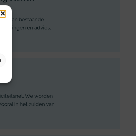
ming van bestaande
ificeringen en advies,
n
iciteitsnet. We worden
ooral in het zuiden van