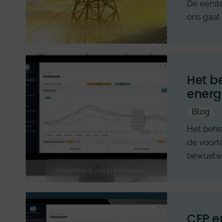
De eerste
ons gaat
februari 16, 2024 | 8 minuten
Het b
energ
Blog
Het behe
de voort
bewustw
november 7, 2023 | 6 minuten
CFP e