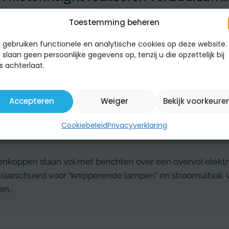
Toestemming beheren
n Buildings is marktleider op het gebied van verduurza
j gebruiken functionele en analytische cookies op deze website.
 Het bedrijf biedt inzicht door middel van software, cert
j slaan geen persoonlijke gegevens op, tenzij u die opzettelijk bij
r gebouweigenaren…
s achterlaat.
Accepteren
Weiger
Bekijk voorkeure
ektriciteitsnet zit vol! Of toch niet?
Cookiebeleid
Privacyverklaring
enkoppen staan vol met berichten over een overvol elektr
waarschuwd voor “knipperende lampen” en stroomuitval. V
 en…