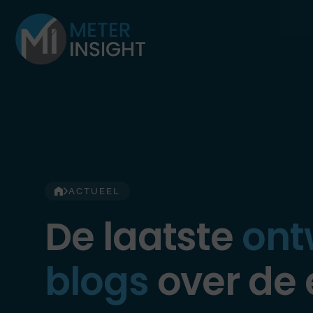
Ga
naar
de
inhoud
ACTUEEL
De laatste
ont
blogs
over de 