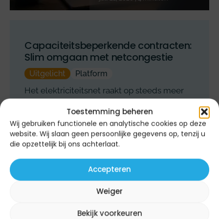
Capaciteitsbeperkende contracten:
Slim omgaan met netcongestie
Uitgelicht
Platform
Het elektriciteitsnet raakt op steeds meer
plekken vol. Voor veel bedrijven betekent
Toestemming beheren
dit dat het uitbreiden van een aansluiting of
Wij gebruiken functionele en analytische cookies op deze
het terugleveren van opgewekte energie
website. Wij slaan geen persoonlijke gegevens op, tenzij u
niet meer vanzelfsprekend…
die opzettelijk bij ons achterlaat.
Accepteren
Weiger
Bekijk voorkeuren