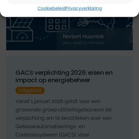
Cookiebeleid
Privacyverklaring
Norbert Huurnink
juli 1, 2026 | 2 minuten
GACS verplichting 2026: eisen en
impact op energiebeheer
Uitgelicht
Vanaf 1 januari 2026 geldt voor een
groeiende groep utiliteitsgebouwen de
verplichting om te beschikken over een
Gebouwautomatiserings- en
Controlesysteem (GACS). Voor