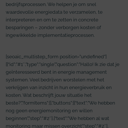
bedrijfsprocessen. We helpen je om snel
waardevolle energiedata te verzamelen, te
interpreteren en om te zetten in concrete
besparingen – zonder verborgen kosten of
ingewikkelde implementatieprocessen.
[seoaic_multistep_form position=”undefined”]
[{“id”:”#1″,”type”:”single”,”question”:”Hallo! Ik zie dat je
geïnteresseerd bent in energie management
systemen. Veel bedrijven worstelen met het
verkrijgen van inzicht in hun energieverbruik en
kosten. Wat beschrijft jouw situatie het
beste?”,”formItems”:[],”buttons”:[{“text”:”We hebben
nog geen energiemonitoring en willen
beginnen”,”step”:”#2″},{“text”:”We hebben al wat
monitoring maar missen overzicht”,”step”:”#2″},