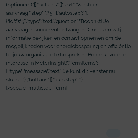
(optioneel)”}],”buttons”:[{“text”:”Verstuur
aanvraag”,”step”:”#5″}],”autostep”:””},
{“id”:”#5″,”type”:”text”,”question”:”Bedankt! Je
aanvraag is succesvol ontvangen. Ons team zal je
informatie bekijken en contact opnemen om de
mogelijkheden voor energiebesparing en efficiëntie
bij jouw organisatie te bespreken. Bedankt voor je
interesse in MeterInsight!”,”formItems”:
[{“type”:”message”,”text”:”Je kunt dit venster nu
sluiten.”}],”buttons”:[],”autostep”:””}]
[/seoaic_multistep_form]