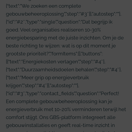
{“text”:”We zoeken een complete
gebouwbeheeroplossing”,”step”:”#3″}],”autostep”:””},
{“id”:”#2″,”type”:”single”,”question”:”Dat begrijp ik
goed. Veel organisaties realiseren 10-30%
energiebesparing met de juiste inzichten. Om je de
beste richting te wijzen: wat is op dit moment je
grootste prioriteit?”,”formItems”:[],”buttons”:
[{“text”:”Energiekosten verlagen”,”step”:”#4″},
{“text”:”Duurzaamheidsdoelen behalen”,”step”:”#4″},
{“text”:”Meer grip op energieverbruik
krijgen”,”step”:”#4″}],”autostep”:””},
{“id”:”#3″,”type”:”contact_fields”,”question”:”Perfect!
Een complete gebouwbeheeroplossing kan je
energieverbruik met 10-20% verminderen terwijl het
comfort stijgt. Ons GBS-platform integreert alle
gebouwinstallaties en geeft real-time inzicht in