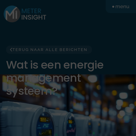
Ga
menu
naar
de
inhoud
TERUG NAAR ALLE BERICHTEN
Wat is een energie
management
systeem?