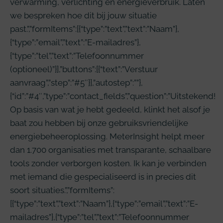
verwarming, verlichting en energieverbruik. Laten
we bespreken hoe dit bij jouw situatie
past.”,”formItems”:[{“type”:”text”,”text”:”Naam”},
{“type”:”email”,”text”:”E-mailadres”},
{“type”:”tel”,”text”:”Telefoonnummer
(optioneel)”}],”buttons”:[{“text”:”Verstuur
aanvraag”,”step”:”#5″}],”autostep”:””},
{“id”:”#4″,”type”:”contact_fields”,”question”:”Uitstekend!
Op basis van wat je hebt gedeeld, klinkt het alsof je
baat zou hebben bij onze gebruiksvriendelijke
energiebeheeroplossing. MeterInsight helpt meer
dan 1.700 organisaties met transparante, schaalbare
tools zonder verborgen kosten. Ik kan je verbinden
met iemand die gespecialiseerd is in precies dit
soort situaties.”,”formItems”:
[{“type”:”text”,”text”:”Naam”},{“type”:”email”,”text”:”E-
mailadres”},{“type”:”tel”,”text”:”Telefoonnummer