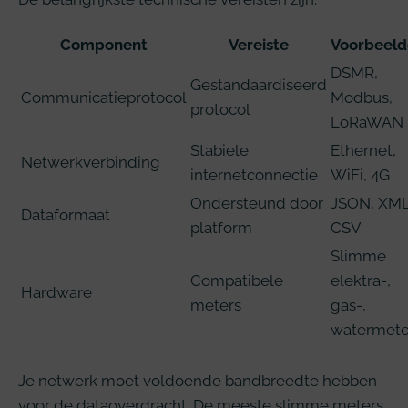
Component
Vereiste
Voorbeel
DSMR,
Gestandaardiseerd
Communicatieprotocol
Modbus,
protocol
LoRaWAN
Stabiele
Ethernet,
Netwerkverbinding
internetconnectie
WiFi, 4G
Ondersteund door
JSON, XML
Dataformaat
platform
CSV
Slimme
Compatibele
elektra-,
Hardware
meters
gas-,
watermete
Je netwerk moet voldoende bandbreedte hebben
voor de dataoverdracht. De meeste slimme meters