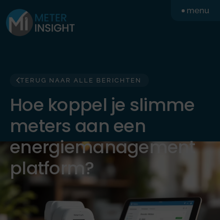
Ga
menu
naar
de
inhoud
TERUG NAAR ALLE BERICHTEN
Hoe koppel je slimme
meters aan een
energiemanagement
platform?