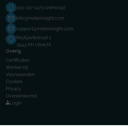
030 227 2473 (verkoop)
info@meterinsight.com
support@meterinsight.com
Reykjavikstraat 1
3543 KH Utrecht
Overig
Certificaten
Werken bij
Voorwaarden
Cookies
Privacy
Overeenkomst
Login