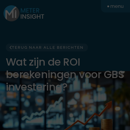
Ga
menu
naar
de
inhoud
TERUG NAAR ALLE BERICHTEN
Wat zijn de ROI
berekeningen voor GBS
investering?