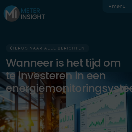
Ga
menu
naar
de
inhoud
TERUG NAAR ALLE BERICHTEN
Wanneer is het tijd om
te investeren in een
energiemonitoringsyst