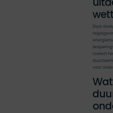
uit
wet
Door doel
regelgevin
energiem
besparing
creëert h
duurzaamh
voor onder
Wat 
duu
onde