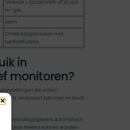
Verbruik > 50.000 kWh of 25.000
m³ gas
Idem
Onderwijsgebouwen met
kantoorfunctie
ik in
ef monitoren?
ijsinstellingen die willen
evens, analyseert patronen en biedt
dat verbruiksgegevens automatisch
n water. Deze meters kunnen worden