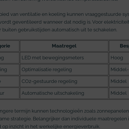
bied van ventilatie en koeling kunnen vraaggestuurde 
wordt geventileerd wanneer dat nodig is. Voor elektricitei
 buiten gebruikstijden automatisch uit te schakelen.
orie
Maatregel
Bes
ng
LED met bewegingsmeters
Hoog
ing
Optimalisatie regeling
Middel
e
CO2-gestuurde regeling
Middel
ur
Automatische uitschakeling
Middel
angere termijn kunnen technologieën zoals zonnepanele
ame strategie. Belangrijker dan individuele maatregele
op inzicht in het werkelijke energieverbruik.