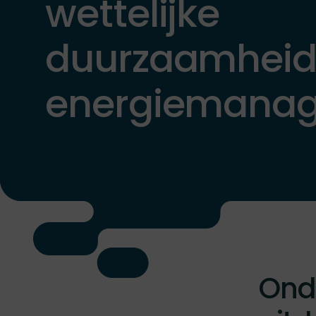
wettelijke
duurzaamheid
energiemana
Onde