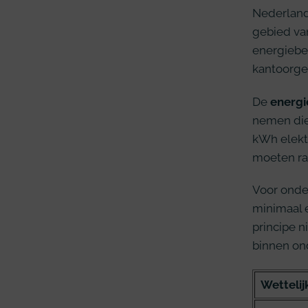
Nederland
gebied va
energiebes
kantoorg
De
energi
nemen die 
kWh elektr
moeten ra
Voor onder
minimaal e
principe n
binnen ond
Wettelij