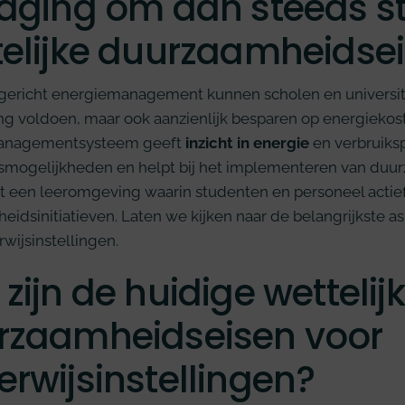
daging om aan steeds s
telijke duurzaamheidsei
gericht energiemanagement kunnen scholen en universite
g voldoen, maar ook aanzienlijk besparen op energiekost
anagementsysteem geeft
inzicht in energie
en verbruiksp
smogelijkheden en helpt bij het implementeren van du
et een leeromgeving waarin studenten en personeel actie
eidsinitiatieven. Laten we kijken naar de belangrijkst
wijsinstellingen.
zijn de huidige wettelij
rzaamheidseisen voor
rwijsinstellingen?