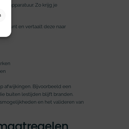
of apparatuur. Zo krijg je
n
l punt en vertaalt deze naar
arken
den
op afwijkingen. Bijvoorbeeld een
 buiten lestijden blijft branden.
ngsmogelijkheden en het valideren van
maatregelen