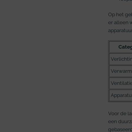
Op het ge
er alleen 
apparatuur
Categ
Verlichti
Verwarm
Ventilati
Apparatu
Voor de l
een duurz
gebaseerd 