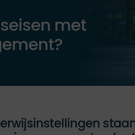
seisen met
gement?
rwijsinstellingen staa