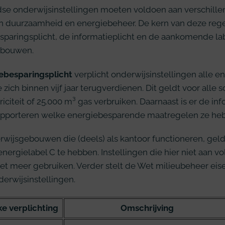
se onderwijsinstellingen moeten voldoen aan verschillen
n duurzaamheid en energiebeheer. De kern van deze rege
paringsplicht, de informatieplicht en de aankomende lab
ebouwen.
ebesparingsplicht
verplicht onderwijsinstellingen alle 
zich binnen vijf jaar terugverdienen. Dit geldt voor alle s
iciteit of 25.000 m³ gas verbruiken. Daarnaast is er de inf
pporteren welke energiebesparende maatregelen ze h
wijsgebouwen die (deels) als kantoor functioneren, geld
nergielabel C te hebben. Instellingen die hier niet aan 
iet meer gebruiken. Verder stelt de Wet milieubeheer eis
erwijsinstellingen.
ke verplichting
Omschrijving