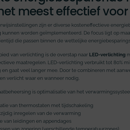
 het meest effectief voo
wijsinstellingen zijn er diverse kosteneffectieve energi
 kunnen worden geïmplementeerd. De focus ligt op maa
entijd die passen binnen de wettelijke energiebesparings
ied van verlichting is de overstap naar
LED-verlichting
m
ctieve maatregelen. LED-verlichting verbruikt tot 80% mi
ng en gaat veel langer mee. Door te combineren met aanw
en verlicht waar en wanneer nodig.
atbeheersing is optimalisatie van het verwarmingssystee
llatie van thermostaten met tijdschakeling
zijdig inregelen van de verwarming
tie van leidingen en appendages
ssen van zonering (verschillende temperatuurzones)