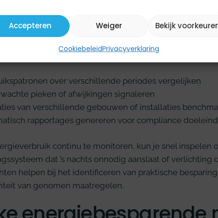
met submeters voor specifieke gebouwdelen, installaties 
erd inzicht in waar en wanneer energie wordt verbruikt.
Accepteren
Weiger
Bekijk voorkeure
iemanagementsysteem verzamelt alle data op één centraa
Cookiebeleid
Privacyverklaring
jke dashboards en rapporten. Hiermee kun je:
uikspatronen over verschillende periodes vergelijken
wachte pieken of afwijkingen signaleren
aties van verschillende gebouwen of installaties benchm
atisch rapportages genereren voor compliance doelein
ergieverbruik continu te monitoren, kun je snel inspelen 
ssysteem dat ’s nachts onnodig aanslaat of verlichting die
hten helpen bij het identificeren van praktische bespari
iviteit van genomen maatregelen.
ke energiebesparende 