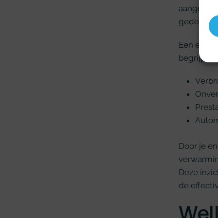
aangevuld 
gedetaille
Een energ
begrijpeli
Verbr
Onver
Prest
Autom
Door je en
verwarming
Deze inzic
de effect
Wel