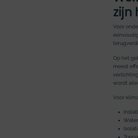
zijn
Voor onder
eenvoudig
terugverdi
Op het geb
meest effe
verlichti
wordt alle
Voor klima
Insta
Water
Isola
Toepa