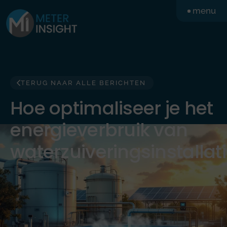
Ga
menu
naar
de
inhoud
TERUG NAAR ALLE BERICHTEN
Hoe optimaliseer je het
energieverbruik van
waterzuiveringsinstallat