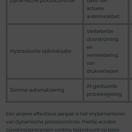
Dynamische procescontrole
basis van
actuele
waterkwaliteit
Verbeterde
doorstroming
en
Hydraulische optimalisatie
vermindering
van
drukverliezen
AI-gestuurde
Slimme automatisering
procesregeling
Een andere effectieve aanpak is het implementeren
van dynamische procescontrole. Hierbij worden
zuiveringsprocessen continu bijgestuurd op basis