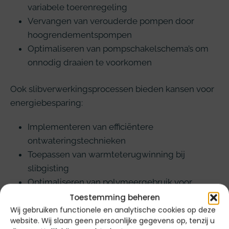
variabele toerenregeling
Vervangen van verouderde pompen door
hoogrendementspompen
Optimaliseren van pompschakelschema’s om
onnodig draaien te voorkomen
Ook slibverwerkingsprocessen bieden kansen voor
energiebesparing:
Implementeren van efficiëntere
ontwateringstechnieken
Toepassen van warmteterugwinning bij
slibgisting
Optimaliseren van polymeergebruik voor
effectievere ontwatering
Toestemming beheren
Wij gebruiken functionele en analytische cookies op deze
website. Wij slaan geen persoonlijke gegevens op, tenzij u
Vergeet ook niet de algemene installatietechniek