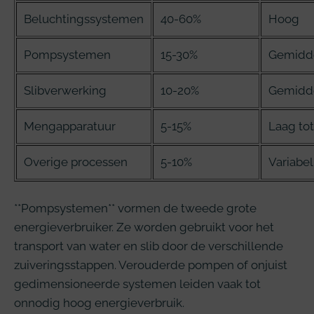
Beluchtingssystemen
40-60%
Hoog
Pompsystemen
15-30%
Gemidde
Slibverwerking
10-20%
Gemidd
Mengapparatuur
5-15%
Laag to
Overige processen
5-10%
Variabel
**Pompsystemen** vormen de tweede grote
energieverbruiker. Ze worden gebruikt voor het
transport van water en slib door de verschillende
zuiveringsstappen. Verouderde pompen of onjuist
gedimensioneerde systemen leiden vaak tot
onnodig hoog energieverbruik.