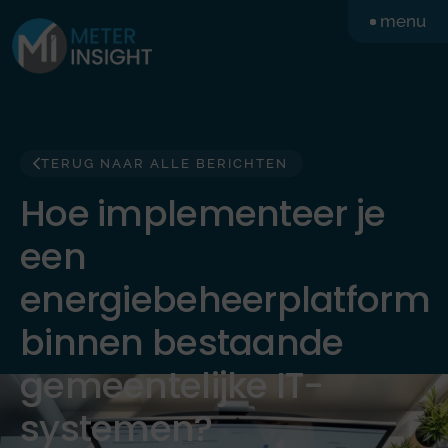
Ga
menu
naar
de
inhoud
TERUG NAAR ALLE BERICHTEN
Hoe implementeer je
een
energiebeheerplatform
binnen bestaande
gemeentelijke IT-
systemen?