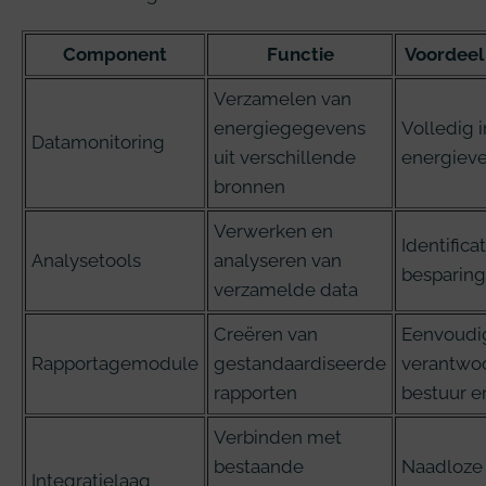
Component
Functie
Voordeel
Verzamelen van
energiegegevens
Volledig i
Datamonitoring
uit verschillende
energieve
bronnen
Verwerken en
Identifica
Analysetools
analyseren van
besparin
verzamelde data
Creëren van
Eenvoudi
Rapportagemodule
gestandaardiseerde
verantwoo
rapporten
bestuur e
Verbinden met
bestaande
Naadloze 
Integratielaag