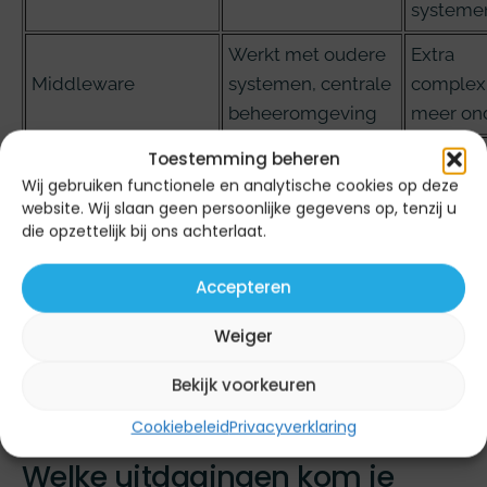
systeme
Werkt met oudere
Extra
Middleware
systemen, centrale
complexi
beheeromgeving
meer on
Toestemming beheren
Hogere
Wij gebruiken functionele en analytische cookies op deze
Directe toegang tot
beveiligi
website. Wij slaan geen persoonlijke gegevens op, tenzij u
Database-integratie
gegevens, minder
meer te
die opzettelijk bij ons achterlaat.
vertraging
kennis ve
Accepteren
Eenvoudig te
Minder a
Weiger
implementeren,
Bestandsuitwisseling
data, ha
lage technische
Bekijk voorkeuren
stappen 
eisen
Cookiebeleid
Privacyverklaring
Welke uitdagingen kom je